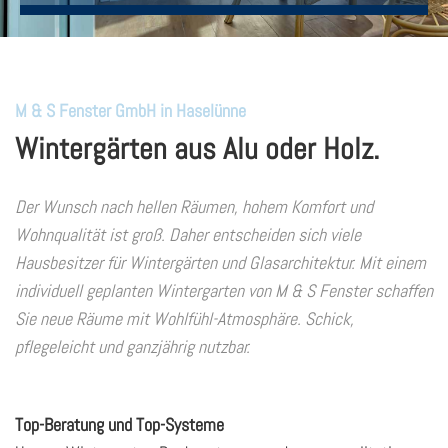
M & S Fenster GmbH in Haselünne
Wintergärten aus Alu oder Holz.
Der Wunsch nach hellen Räumen, hohem Komfort und
Wohnqualität ist groß. Daher entscheiden sich viele
Hausbesitzer für Wintergärten und Glasarchitektur. Mit einem
individuell geplanten Wintergarten von M & S Fenster schaffen
Sie neue Räume mit Wohlfühl-Atmosphäre. Schick,
pflegeleicht und ganzjährig nutzbar.
Top-Beratung und Top-Systeme